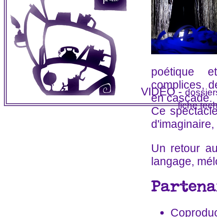
poétique e
complices, d
VIDÉO
-
dossier
en cascade.
fiche te
Ce spectacle
d'imaginaire,
Un retour au
langage, mél
Partena
Coproduc