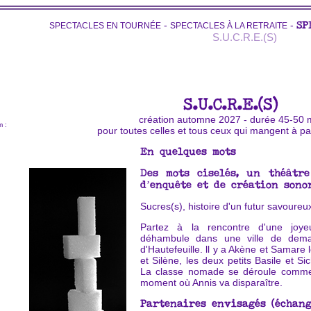
-
-
SPECTACLES EN TOURNÉE
SPECTACLES À LA RETRAITE
SP
S.U.C.R.E.(S)
S.U.C.R.E.(S)
création automne 2027 - durée 45-50 
m :
pour toutes celles et tous ceux qui mangent à pa
En quelques mots
Des mots ciselés, un théâtre
d’enquête et de création sonor
Sucres(s), histoire d'un futur savoureu
Partez à la rencontre d'une joye
déhambule dans une ville de dema
d'Hautefeuille. ll y a Akène et Samar
et Silène, les deux petits Basile et Si
La classe nomade se déroule comme 
moment où Annis va disparaître.
Partenaires envisagés (échang