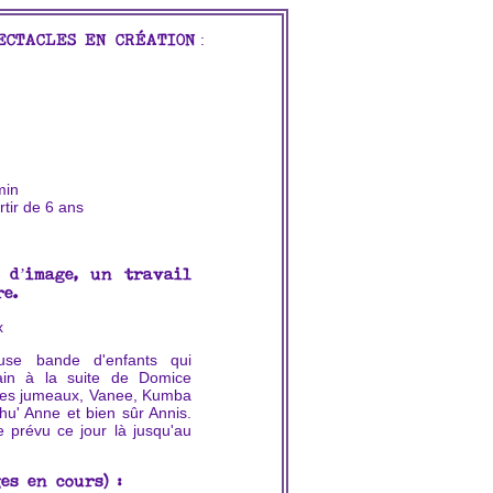
:
ECTACLES EN CRÉATION
min
rtir de 6 ans
 d’image, un travail
e.
x
use bande d'enfants qui
in à la suite de Domice
e les jumeaux, Vanee, Kumba
chu' Anne et bien sûr Annis.
prévu ce jour là jusqu'au
es en cours) :