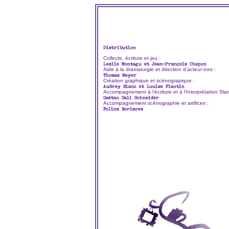
Distribution
Collecte, écriture et jeu :
Leslie Montagu et Jean-François Chapon
Aide à la dramaturgie et direction d’acteur·ices :
Thomas Meyer
Création graphique et scénograpique :
Audrey Blanc et Louise Plantin
Accompagnement à l’écriture et à l’Interprétation Sla
Gaëtan Gali Schneider
Accompagnement scénographie et artifices :
Polina Borisova