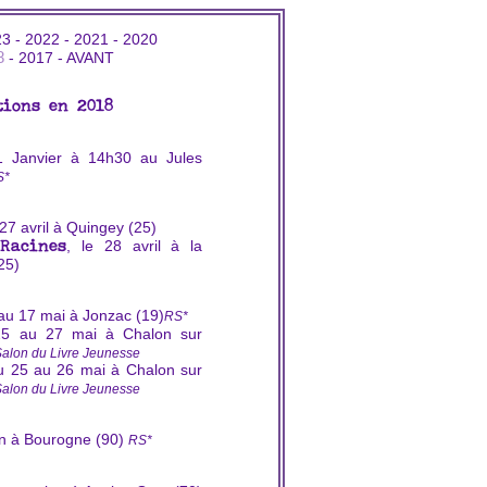
23
-
2022
-
2021
-
2020
8
-
2017
-
AVANT
tions en 2018
1 Janvier à 14h30 au Jules
S*
 27 avril à Quingey (25)
, le 28 avril à la
Racines
25)
 au 17 mai à Jonzac (19)
RS*
25 au 27 mai à Chalon sur
Salon du Livre Jeunesse
u 25 au 26 mai à Chalon sur
Salon du Livre Jeunesse
uin à Bourogne (90)
RS*