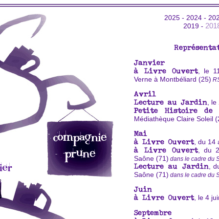
2025
-
2024
-
20
201
2019
-
Représenta
Janvier
, le 1
à Livre Ouvert
Verne à Montbéliard (25)
R
Avril
, le
Lecture au Jardin
Petite Histoire de 
Médiathèque Claire Soleil (
Mai
, du 14
à Livre Ouvert
, du 
à Livre Ouvert
Saône (71)
dans le cadre du 
, d
Lecture au Jardin
Saône (71)
dans le cadre du 
Juin
, le 4 j
à Livre Ouvert
Septembre