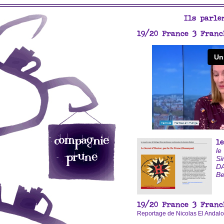
Ils parle
19/20 France 3 Franc
l
le
Si
D
Be
19/20 France 3 Franc
Reportage de Nicolas El Andalo