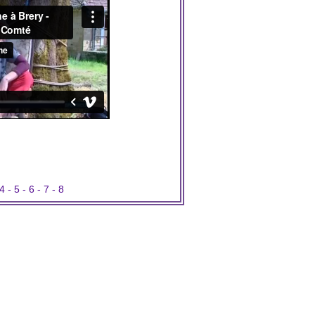
4
-
5
-
6
-
7
-
8