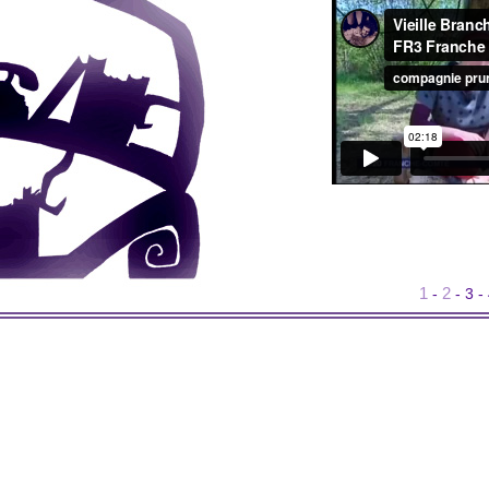
1
2
-
-
3
-