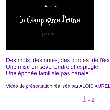
Des mots, des notes, des cordes, de l'éc
Une mise en sève tendre et espiègle.
Une épopée familiale pas banale !
Vidéo de présentation réalisée par
ALOÏS AURE
1
-
2